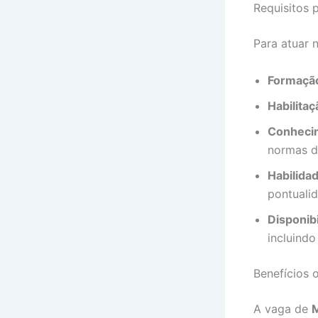
Requisitos 
Para atuar 
Formaçã
Habilitaç
Conhecim
normas de
Habilida
pontuali
Disponibi
incluindo
Benefícios 
A vaga de
M