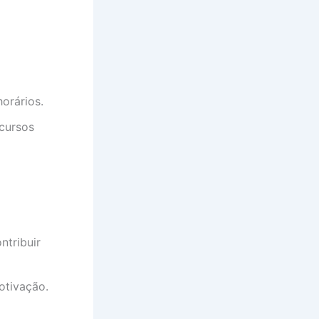
horários.
 cursos
ntribuir
otivação.