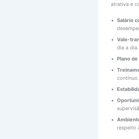
atrativa e c
Salário 
desempe
Vale-tra
dia a dia.
Plano de
Treiname
contínuo.
Estabili
Oportuni
supervis
Ambiente
respeito