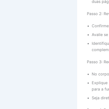
duas pág
Passo 2: Re
Confirme
Avalie se
Identifiq
compleme
Passo 3: Re
No corpo 
Explique
para a fu
Seja dir