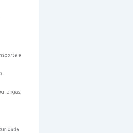
:
nsporte e
a,
ou longas,
tunidade