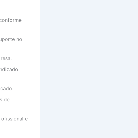
 conforme
uporte no
resa.
endizado
rcado.
s de
ofissional e