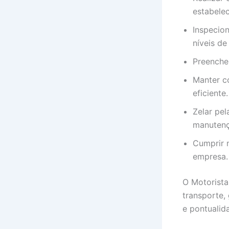
estabelec
Inspecion
níveis de
Preencher
Manter co
eficiente.
Zelar pe
manutenç
Cumprir n
empresa.
O Motorista
transporte,
e pontualid