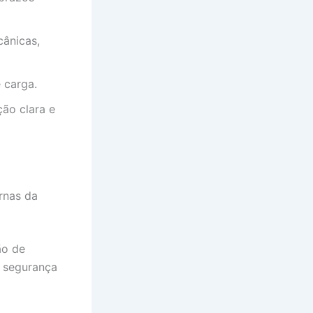
cânicas,
e carga.
ção clara e
ernas da
ão de
m segurança