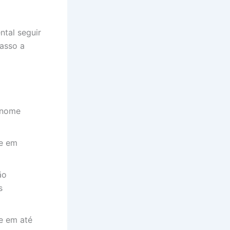
ntal seguir
passo a
o nome
te em
ão
s
te em até