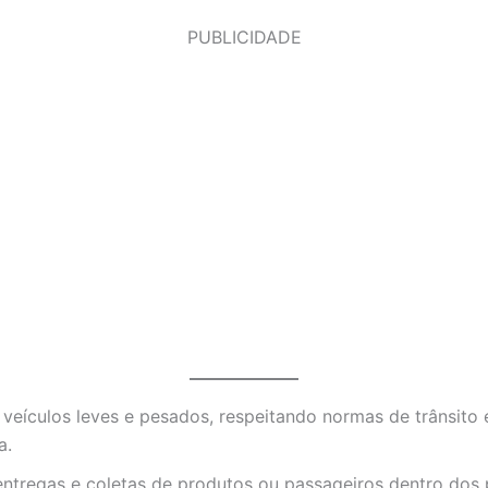
PUBLICIDADE
veículos leves e pesados, respeitando normas de trânsito 
a.
entregas e coletas de produtos ou passageiros dentro dos