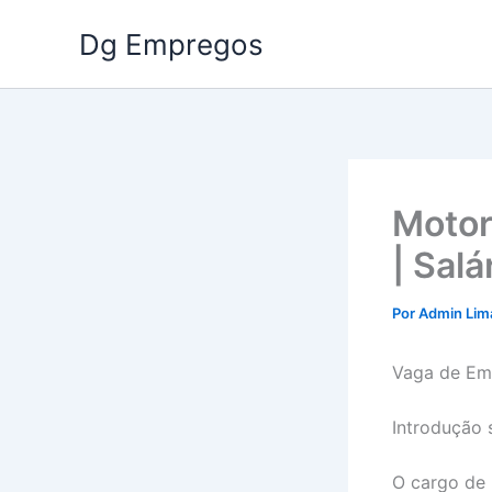
Ir
Dg Empregos
para
o
conteúdo
Motor
| Sal
Por
Admin Li
Vaga de Em
Introdução 
O cargo de