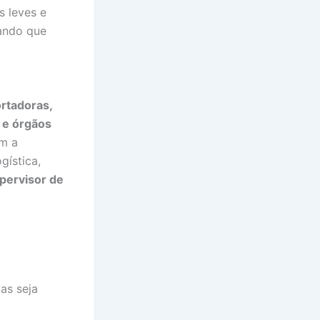
 leves e
rando que
rtadoras,
s e órgãos
em a
gística,
pervisor de
as seja